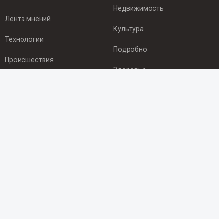
Недвижимость
Лента мнений
Культура
Технологии
Подробно
Происшествия
Здоровье
Экономика
ПОДПИСКА
Подпишись на рассылку NEWSROOM24
и будь
в курсе новостей в своём городе:
Подписаться
© 2012 - 2025 ООО "Ньюсрум" (ИА Newsroom24 (Ньюсрум24).
Учредитель — ООО "Ньюсрум"
Свидетельство о регистрации СМИ ИА № ФС 77 - 45920 от 22.07.2011г.