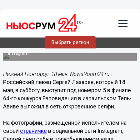
Общество
18.05.2019
10:08
Сергей Лазарев сделал откровенное
селфи перед финалом Евровидения
Выбрать регион
Фотографию в полотенце певец выложил в своем
Instagram.
Нижний Новгород. 18 мая. NewsRoom24.ru -
Российский певец Сергей Лазарев, который 18
мая, в субботу, выступит под номером 5 в финале
64-го конкурса Евровидения в израильском Тель-
Авиве выложил в сеть откровенное селфи.
На фотографии, размещенной исполнителем на
своей
страничке
в социальной сети Instagram,
Сергей снял себя в полуобнаженном виде,