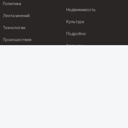
Политика
Недвижимость
Лента мнений
Культура
Технологии
Подробно
Происшествия
Здоровье
Экономика
ПОДПИСКА
Подпишись на рассылку NEWSROOM24
и будь
в курсе новостей в своём городе:
Подписаться
© 2012 - 2025 ООО "Ньюсрум" (ИА Newsroom24 (Ньюсрум24).
Учредитель — ООО "Ньюсрум"