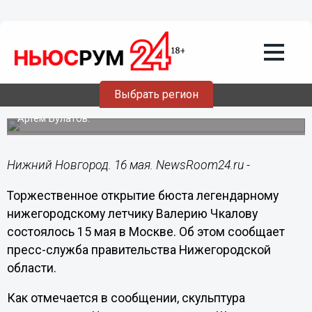
16.05.2019
12:24
Бюст легендарному нижегородскому
летчику Валерию Чкалову установлен в
Москве
В церемонии открытия приняли участие дочь авиатора
Выбрать регион
Ольга Чкалова и руководитель представительства
нижегородского правительства при Правительстве РФ
Артем Булатов.
Нижний Новгород. 16 мая. NewsRoom24.ru -
Торжественное открытие бюста легендарному
нижегородскому летчику Валерию Чкалову
состоялось 15 мая в Москве. Об этом сообщает
пресс-служба правительства Нижегородской
области.
Как отмечается в сообщении, скульптура