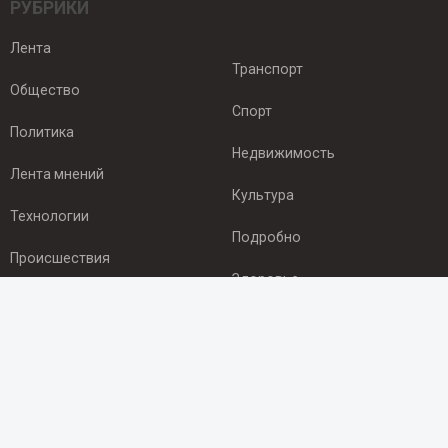
РУБРИКИ
Лента
Транспорт
Общество
Спорт
Политика
Недвижимость
Лента мнений
Культура
Технологии
Подробно
Происшествия
Здоровье
Экономика
ПОДПИСКА
Подпишись на рассылку NEWSROOM24
и будь
в курсе новостей в своём городе: