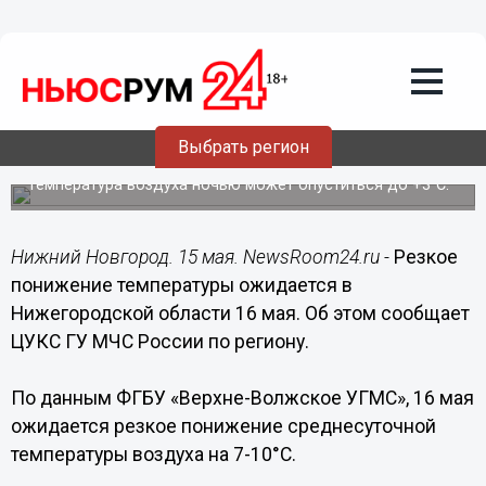
Общество
15.05.2019
15:53
Резкое похолодание ожидается в
Выбрать регион
Нижегородской области 16 мая
Температура воздуха ночью может опуститься до +3°С.
Нижний Новгород. 15 мая. NewsRoom24.ru -
Резкое
понижение температуры ожидается в
Нижегородской области 16 мая. Об этом сообщает
ЦУКС ГУ МЧС России по региону.
По данным ФГБУ «Верхне-Волжское УГМС», 16 мая
ожидается резкое понижение среднесуточной
температуры воздуха на 7-10°С.