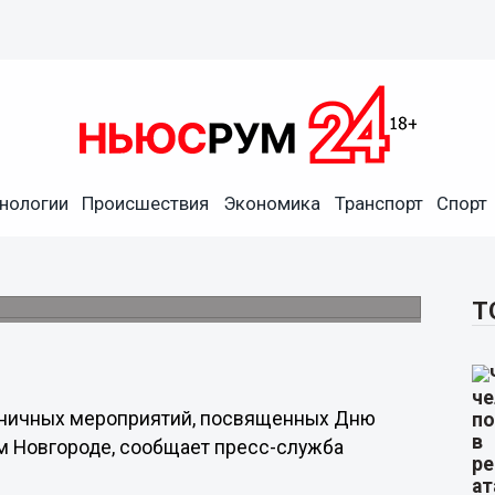
нологии
Происшествия
Экономика
Транспорт
Спорт
разднования Дня России и
в Нижнем Новгороде
ородской администрации.
Т
дничных мероприятий, посвященных Дню
ем Новгороде, сообщает пресс-служба