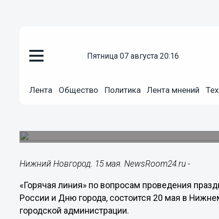
пятница 07 августа 20:16
Общество
15.05.2019
18:02
Лента
Общество
Политика
Лента мнений
Тех
«Горячая линия» по вопросам п
Дня города состоится 20 мая 
Мероприятие проведет департамент культуры г
Нижний Новгород. 15 мая. NewsRoom24.ru -
«Горячая линия» по вопросам проведения праз
России и Дню города, состоится 20 мая в Нижн
городской администрации.