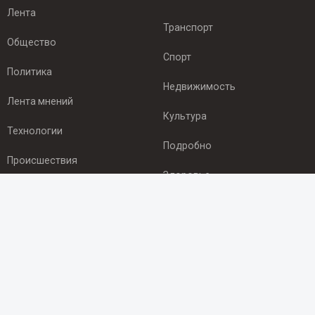
Лента
Транспорт
Общество
Спорт
Политика
Недвижимость
Лента мнений
Культура
Технологии
Подробно
Происшествия
Здоровье
Экономика
ПОДПИСКА
Подпишись на рассылку NEWSROOM24
и будь
в курсе новостей в своём городе:
Подписаться