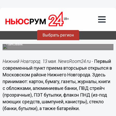
13.05.2019
15:40
Первый современный пункт приема
вторсырья открылся в Московском
районе
Выбрать регион
Просьба установить пункт приема вторсырья прозвучала
на встрече с главой Нижнего Новгорода Владимиром
Пановым.
Нижний Новгород. 13 мая. NewsRoom24.ru -
Первый
современный пункт приема вторсырья открылся в
Московском районе Нижнего Новгорода. Здесь
принимают: картон, бумагу, газеты, журналы, книги
с обложками, алюминиевые банки, ПВД стрейч
(прозрачные), ПЭТ бутылки, флакон ПНД (из-под
моющих средств, шампуней, канистры), стекло
(банки, бутылки), а также батарейки.