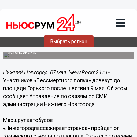
Общество
07.05.2019
16:42
Участников «Бессмертного полка»
довезут до площади Горького после
шествия
Выбрать регион
Автобусы пойдут от Казанского съезда со всеми
остановками.
Нижний Новгород. 07 мая. NewsRoom24.ru -
Участников «Бессмертного полка» довезут до
площади Горького после шествия 9 мая. Об этом
сообщает Управление по связям со СМИ
администрации Нижнего Новгорода.
Маршрут автобусов
«Нижегородпассажиравтотранса» пройдет от
Казанского съезда до площади Горького со всеми