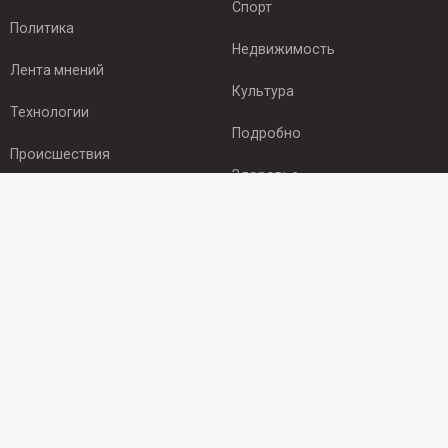
Спорт
Политика
Недвижимость
Лента мнений
Культура
Технологии
Подробно
Происшествия
Здоровье
Экономика
ПОДПИСКА
Подпишись на рассылку NEWSROOM24
и будь
в курсе новостей в своём городе:
Подписаться
© 2012 - 2025 ООО "Ньюсрум" (ИА Newsroom24 (Ньюсрум24).