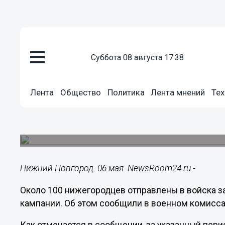
Общество
суббота 08 августа 17:38
06.05.2019
16:24
Около 100 нижегородцев отпра
Лента
Общество
Политика
Лента мнений
Тех
весеннего призыва
Военный комиссариат Нижегородской области 
кампании.
Нижний Новгород. 06 мая. NewsRoom24.ru -
Около 100 нижегородцев отправлены в войска 
кампании. Об этом сообщили в военном комисса