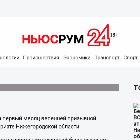
влены в войска за месяц
нологии
Происшествия
Экономика
Транспорт
Спорт
подвел итоги первого месяца призывной
Т
за первый месяц весенней призывной
риате Нижегородской области.