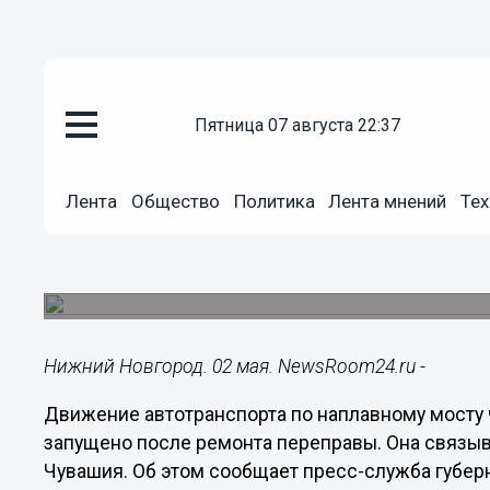
пятница 07 августа 22:37
Общество
02.05.2019
12:04
Лента
Общество
Политика
Лента мнений
Тех
Наплавной мост через Суру от
районе
Переправа соединяет Нижегородскую область 
Нижний Новгород. 02 мая. NewsRoom24.ru -
Движение автотранспорта по наплавному мосту 
запущено после ремонта переправы. Она связы
Чувашия. Об этом сообщает пресс-служба губер