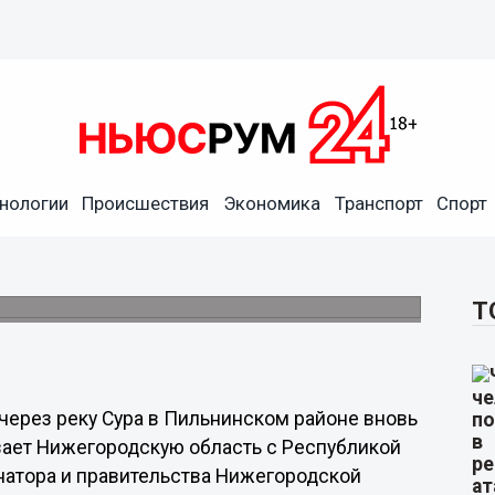
нологии
Происшествия
Экономика
Транспорт
Спорт
крылся в Пильнинском
с Республикой Чувашия.
Т
через реку Сура в Пильнинском районе вновь
вает Нижегородскую область с Республикой
натора и правительства Нижегородской