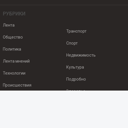
РУБРИКИ
Лента
Транспорт
Общество
Спорт
Политика
Недвижимость
Лента мнений
Культура
Технологии
Подробно
Происшествия
Здоровье
Экономика
ПОДПИСКА
Подпишись на рассылку NEWSROOM24
и будь
в курсе новостей в своём городе: