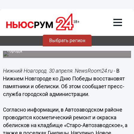
Общество
30.04.2019
18:53
Памятники и обелиски восстановят в
Нижнем Новгороде ко Дню Победы
Выбрать регион
Восстановительные работы проходят во всех районах
города.
Нижний Новгород. 30 апреля. NewsRoom24.ru -
В
Нижнем Новгороде ко Дню Победы восстановят
памятники и обелиски. Об этом сообщает пресс-
служба городской администрации.
Согласно информации, в Автозаводском районе
проводится косметический ремонт и окраска
обелисков на кладбище «Старо-Автозаводское», а
также в поселках Гнилицы, Нагулино, Новое