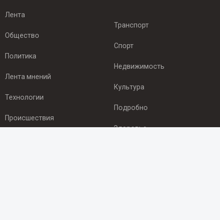
Лента
Транспорт
Общество
Спорт
Политика
Недвижимость
Лента мнений
Культура
Технологии
Подробно
Происшествия
Здоровье
Экономика
ПОДПИСКА
Подпишись на рассылку NEWSROOM24
и будь
в курсе новостей в своём городе: