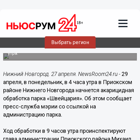
Общество
27.04.2019
09:00
Парк «Швейцария» в Нижнем
Новгороде обработают от клещей
Выбрать регион
Акарицидная обработка состоится 29 апреля в 4 часа
утра.
Нижний Новгород. 27 апреля. NewsRoom24.ru -
29
апреля, в понедельник, в 4 часа утра в Приокском
районе Нижнего Новгорода начнется акарицидная
обработка парка «Швейцария». Об этом сообщает
пресс-служба мэрии со ссылкой на
администрацию парка.
Ход обработки в 9 часов утра проинспектируют
глава администрации Приокского района Михаил