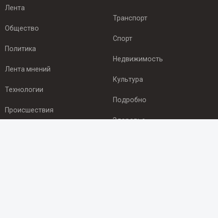
Лента
Транспорт
Общество
Спорт
Политика
Недвижимость
Лента мнений
Культура
Технологии
Подробно
Происшествия
Здоровье
Экономика
ПОДПИСКА
Подпишись на рассылку NEWSROOM24
и будь
в курсе новостей в своём городе:
Подписаться