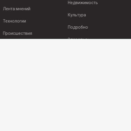
Недвижимость
Лента мнений
Культура
Технологии
Подробно
Происшествия
Здоровье
Экономика
ПОДПИСКА
Подпишись на рассылку NEWSROOM24
и будь
в курсе новостей в своём городе:
Подписаться
© 2012 - 2025 ООО "Ньюсрум" (ИА Newsroom24 (Ньюсрум24).
Учредитель — ООО "Ньюсрум"
Свидетельство о регистрации СМИ ИА № ФС 77 - 45920 от 22.07.2011г.
выдано Федеральной службой по надзору в сфере связи,