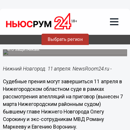
Общество
11.04.2019
08:05
В Нижегородском облсуде
завершаются прения по делу Сорокина
Выбрать регион
11 апреля будет предоставлено слово Олегу Сорокину и
его защитникам.
Нижний Новгород. 11 апреля. NewsRoom24.ru -
Судебные прения могут завершиться 11 апреля в
Нижегородском областном суде в рамках
рассмотрения апелляций на приговор (вынесен 7
марта Нижегородским районным судом)
бывшему главе Нижнего Новгорода Олегу
Сорокину и экс-сотрудникам МВД Роману
Маркееву и Евгению Воронину.