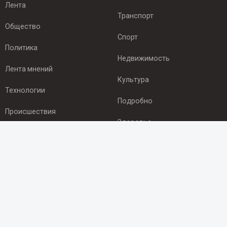
Лента
Транспорт
Общество
Спорт
Политика
Недвижимость
Лента мнений
Культура
Технологии
Подробно
Происшествия
Здоровье
Экономика
ПОДПИСКА
Подпишись на рассылку NEWSROOM24
и будь
в курсе новостей в своём городе:
Подписаться