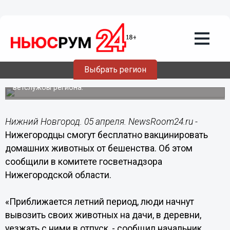
05.04.2019
12:01
Нижегородцы смогут бесплатно
привить домашних животных от
бешенства
Выбрать регион
Согласно областному плану противоэпизоотических
мероприятий вакцинацию проводят государственные
ветслужбы региона.
Нижний Новгород. 05 апреля. NewsRoom24.ru -
Нижегородцы смогут бесплатно вакцинировать
домашних животных от бешенства. Об этом
сообщили в комитете госветнадзора
Нижегородской области.
«Приближается летний период, люди начнут
вывозить своих животных на дачи, в деревни,
уезжать с ними в отпуск, - сообщил начальник