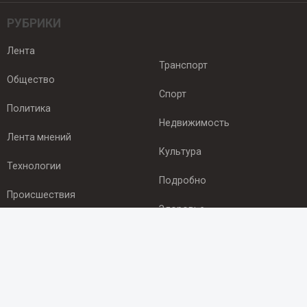
РУБРИКИ
Лента
Транспорт
Общество
Спорт
Политика
Недвижимость
Лента мнений
Культура
Технологии
Подробно
Происшествия
Здоровье
Экономика
ПОДПИСКА
Подпишись на рассылку NEWSROOM24
и будь
в курсе новостей в своём городе: