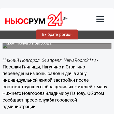
Общество
04.04.2019
18:56
Поселки Гнилицы, Нагулино и Стригино
переведены в зону ИЖС
Выбрать регион
Решение принято после обращения жителей поселков к
мэру Нижнего Новгорода.
Нижний Новгород. 04 апреля. NewsRoom24.ru -
Поселки Гнилицы, Нагулино и Стригино
переведены из зоны садов и дач в зону
индивидуальной жилой застройки после
соответствующего обращения их жителей к мэру
Нижнего Новгорода Владимиру Панову. Об этом
сообщает пресс-служба городской
администрации.