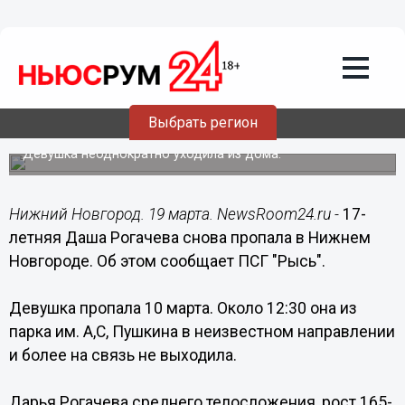
Общество
19.03.2019
14:38
17-летняя Даша Рогачева снова
Выбрать регион
пропала в Нижнем Новгороде
Девушка неоднократно уходила из дома.
Нижний Новгород. 19 марта. NewsRoom24.ru -
17-
летняя Даша Рогачева снова пропала в Нижнем
Новгороде. Об этом сообщает ПСГ "Рысь".
Девушка пропала 10 марта. Около 12:30 она из
парка им. А,С, Пушкина в неизвестном направлении
и более на связь не выходила.
Дарья Рогачева среднего телосложения, рост 165-