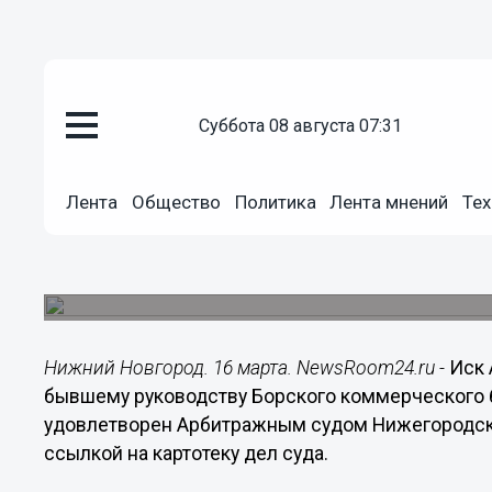
суббота 08 августа 07:31
Общество
16.03.2019
10:20
Лента
Общество
Политика
Лента мнений
Тех
Более 846 млн рублей взыщут 
Борского комбанка
Решение вынес Арбитражный суд Нижегородско
Нижний Новгород. 16 марта. NewsRoom24.ru -
Иск 
бывшему руководству Борского коммерческого ба
удовлетворен Арбитражным судом Нижегородск
ссылкой на картотеку дел суда.