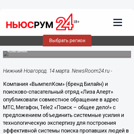
14.03.2019
14:12
ПСО «Лиза Алерт» и Билайн призывают
операторов связи объединить усилия
в поиске пропавших людей
Письмо за подписью председателя поискового отряда
Выбрать регион
Сергеева и Гендиректора ПАО «ВымпелКом» Лацанича
направлено руководству телекоммуникационных
компаний.
Нижний Новгород. 14 марта. NewsRoom24.ru -
Компания «ВымпелКом» (бренд Билайн) и
поисково-спасательный отряд «Лиза Алерт»
опубликовали совместное обращение в адрес
МТС, Мегафон, Tele2 «Поиск – общее дело!» с
предложением объединить системные усилия и
технологическую экспертизу для построения
эффективной системы поиска пропавших людей в