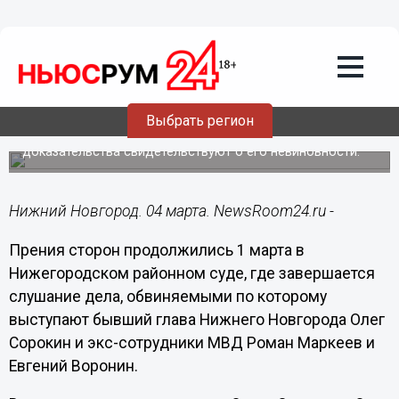
Общество
04.03.2019
09:16
Адвокаты Сорокина потребовали
признать его невиновным
Выбрать регион
Олег Сорокин заявил, что исследованные судом
доказательства свидетельствуют о его невиновности.
Нижний Новгород. 04 марта. NewsRoom24.ru -
Прения сторон продолжились 1 марта в
Нижегородском районном суде, где завершается
слушание дела, обвиняемыми по которому
выступают бывший глава Нижнего Новгорода Олег
Сорокин и экс-сотрудники МВД Роман Маркеев и
Евгений Воронин.