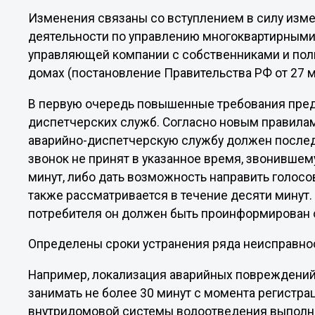
Изменения связаны со вступлением в силу изм
деятельности по управлению многоквартирным
управляющей компании с собственниками и по
домах (постановление Правительства РФ от 27 ма
В первую очередь повышенные требования пред
диспетчерских служб. Согласно новым правилам
аварийно-диспетчерскую службу должен последо
звонок не принят в указанное время, звонившем
минут, либо дать возможность направить голос
также рассматривается в течение десяти минут.
потребителя он должен быть проинформирован о
Определены сроки устранения ряда неисправно
Например, локализация аварийных повреждени
занимать не более 30 минут с момента регистра
внутридомовой системы водоотведения выполня