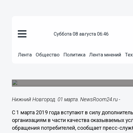
Общество
суббота 08 августа 06:46
01.03.2019
18:42
Нижегородские ДУКи перешли 
Лента
Общество
Политика
Лента мнений
Тех
качества
Повышенные требования предъявляются, прежде
диспетчерских служб.
Нижний Новгород. 01 марта. NewsRoom24.ru -
С 1 марта 2019 года вступают в силу дополните
организациям в части качества оказываемых усл
обращения потребителей, сообщает пресс-служба