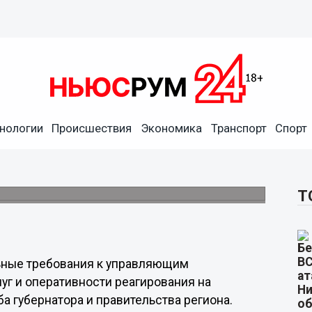
на новые стандарты
нологии
Происшествия
Экономика
Транспорт
Спорт
 всего, к деятельности аварийно-
Т
льные требования к управляющим
уг и оперативности реагирования на
 губернатора и правительства региона.