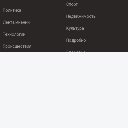
Спорт
Политика
Недвижимость
Лента мнений
Культура
Технологии
Подробно
Происшествия
Здоровье
Экономика
ПОДПИСКА
Подпишись на рассылку NEWSROOM24
и будь
в курсе новостей в своём городе:
Подписаться