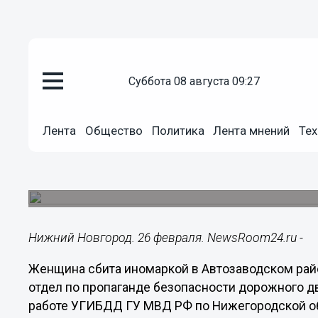
суббота 08 августа 09:27
Общество
26.02.2019
17:19
Лента
Общество
Политика
Лента мнений
Тех
Иномарка сбила женщину на тр
районе
ДТП произошло на проспекте Ильича.
Нижний Новгород. 26 февраля. NewsRoom24.ru -
Женщина сбита иномаркой в Автозаводском рай
отдел по пропаганде безопасности дорожного 
работе УГИБДД ГУ МВД РФ по Нижегородской о