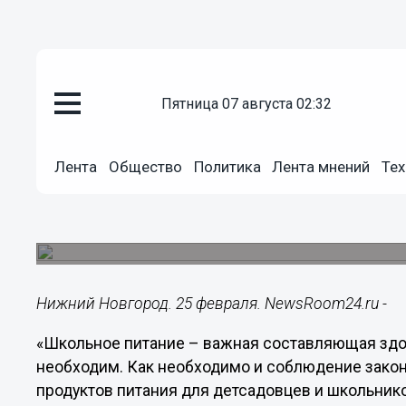
пятница 07 августа 02:32
Общество
25.02.2019
13:54
Лента
Общество
Политика
Лента мнений
Тех
Школьное питание – важная с
- Ушакова
Ситуация, в которой оказалось муниципальное 
Нижний Новгород. 25 февраля. NewsRoom24.ru -
«Школьное питание – важная составляющая здо
необходим. Как необходимо и соблюдение закон
продуктов питания для детсадовцев и школьнико