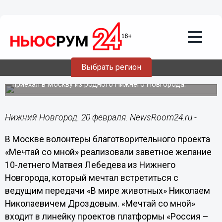
Общество
20.02.2019
10:43
Николай Дроздов исполнил мечту
тяжелобольного мальчика
Выбрать регион
Ради исполнения мечты мальчик вместе с мамой
приехал в Москву из родного Нижнего Новгорода.
Нижний Новгород. 20 февраля. NewsRoom24.ru -
В Москве волонтеры благотворительного проекта
«Мечтай со мной» реализовали заветное желание
10-летнего Матвея Лебедева из Нижнего
Новгорода, который мечтал встретиться с
ведущим передачи «В мире животных» Николаем
Николаевичем Дроздовым. «Мечтай со мной»
входит в линейку проектов платформы «Россия –