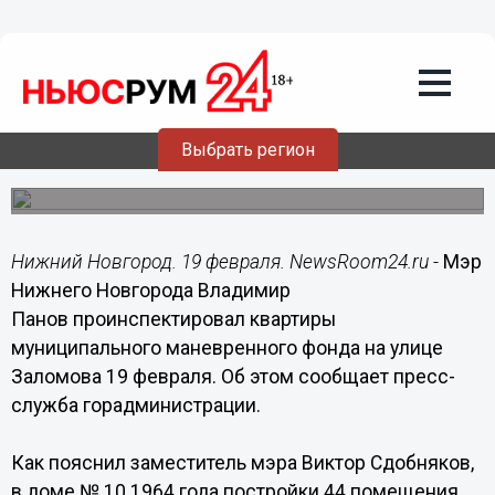
Общество
19.02.2019
15:12
10 млн рублей выделят на ремонт в
маневренном фонде города
Глава города проверил состояние квартир
Выбрать регион
муниципального маневренного фонда на улице
Заломова
Нижний Новгород. 19 февраля. NewsRoom24.ru -
Мэр
Нижнего Новгорода Владимир
Панов проинспектировал квартиры
муниципального маневренного фонда на улице
Заломова 19 февраля. Об этом сообщает пресс-
служба горадминистрации.
Как пояснил заместитель мэра Виктор Сдобняков,
в доме № 10 1964 года постройки 44 помещения