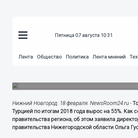
пятница 07 августа 10:31
Общество
18.02.2019
20:10
Лента
Общество
Политика
Лента мнений
Тех
Товарооборот Нижегородской о
55%
Турция поднялась на седьмое место среди вне
Нижний Новгород. 18 февраля. NewsRoom24.ru -
Т
Турцией по итогам 2018 года вырос на 55%. Как 
правительства региона, об этом заявила директ
правительства Нижегородской области Ольга Гу