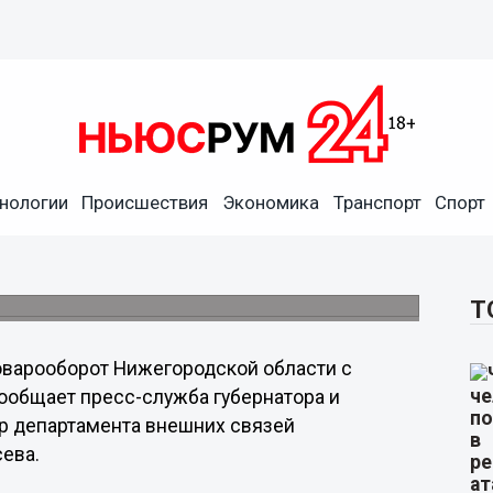
нологии
Происшествия
Экономика
Транспорт
Спорт
бласти с Турцией вырос на
шнеторговых партнеров региона.
Т
оварооборот Нижегородской области с
сообщает пресс-служба губернатора и
ор департамента внешних связей
сева.