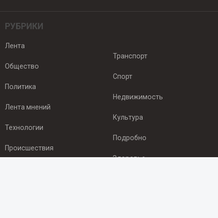
РУБРИКИ
Лента
Транспорт
Общество
Спорт
Политика
Недвижимость
Лента мнений
Культура
Технологии
Подробно
Происшествия
Здоровье
Экономика
ПОДПИСКА
Подпишись на рассылку NEWSROOM24
и будь
в курсе новостей в своём городе: