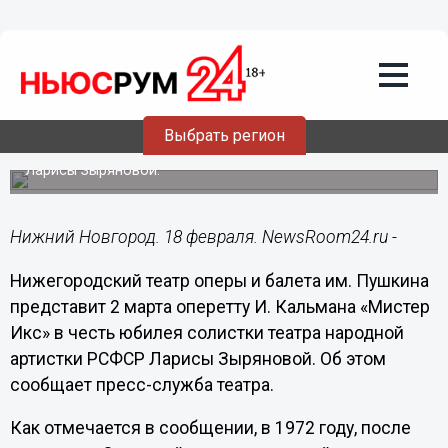
Общество
18.02.2019
04:41
Оперетту Кальмана «Мистер Икс»
представит 2 марта нижегородский
театр оперы и балета
Выбрать регион
Спектакль посвящен юбилею народной артистки РСФСР
Ларисы Зыряновой.
Нижний Новгород. 18 февраля. NewsRoom24.ru -
Нижегородский театр оперы и балета им. Пушкина
представит 2 марта оперетту И. Кальмана «Мистер
Икс» в честь юбилея солистки театра народной
артистки РСФСР Ларисы Зыряновой. Об этом
сообщает пресс-служба театра.
Как отмечается в сообщении, в 1972 году, после