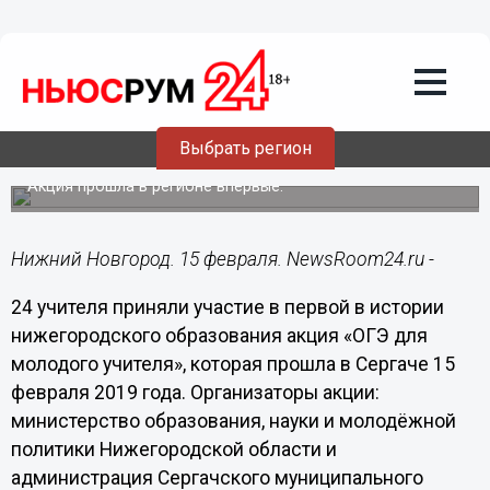
Общество
15.02.2019
16:52
24 учителя сдали ОГЭ в
Выбрать регион
Нижегородской области
Акция прошла в регионе впервые.
Нижний Новгород. 15 февраля. NewsRoom24.ru -
24 учителя приняли участие в первой в истории
нижегородского образования акция «ОГЭ для
молодого учителя», которая прошла в Сергаче 15
февраля 2019 года. Организаторы акции:
министерство образования, науки и молодёжной
политики Нижегородской области и
администрация Сергачского муниципального