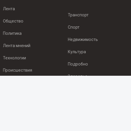
Лента
Транспорт
Общество
Спорт
Политика
Недвижимость
Лента мнений
Культура
Технологии
Подробно
Происшествия
Здоровье
Экономика
ПОДПИСКА
Подпишись на рассылку NEWSROOM24
и будь
в курсе новостей в своём городе: