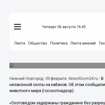
Общество
четверг 06 августа 16:43
09.02.2019
12:01
В Починковском районе выявле
Лента
Общество
Политика
Лента мнений
Тех
на кабанов
С начала 2019 года государственными инспект
природоохранного законодательства.
Нижний Новгород. 09 февраля. NewsRoom24.ru -
В
незаконной охоты на кабанов. Об этом сообщили
животного мира (госохотнадзор).
«Охотоведом задержаны гражданине без разреш