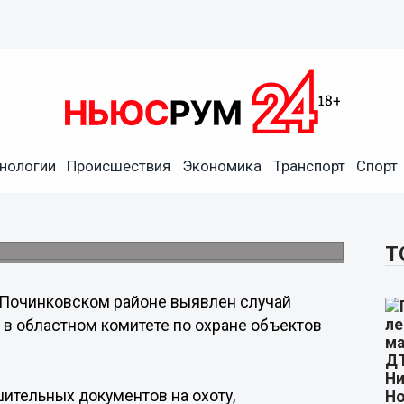
н случай незаконной охоты
нологии
Происшествия
Экономика
Транспорт
Спорт
орами выявлено 152 нарушения требований
Т
 Починковском районе выявлен случай
 в областном комитете по охране объектов
ительных документов на охоту,