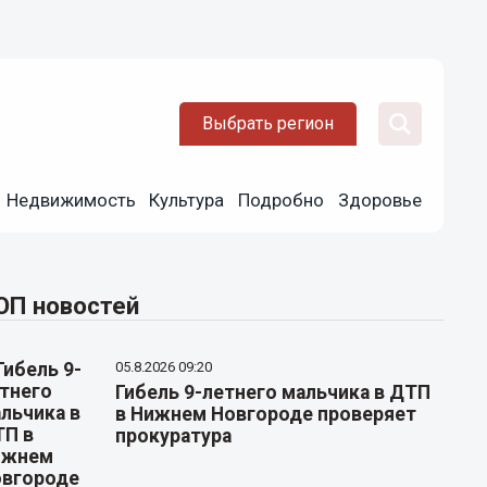
Выбрать регион
Недвижимость
Культура
Подробно
Здоровье
ОП новостей
05.8.2026 09:20
Гибель 9-летнего мальчика в ДТП
в Нижнем Новгороде проверяет
прокуратура