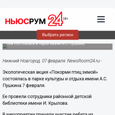
Общество
07.02.2019
14:57
В Нижнем Новгороде прошла акция
Выбрать регион
«Покорми птиц зимой!»
Она состоялась в парке имени А.C. Пушкина.
Нижний Новгород. 07 февраля. NewsRoom24.ru -
Экологическая акция «Покорми птиц зимой»
состоялась в парке культуры и отдыха имени А.С.
Пушкина 7 февраля.
Ее провели сотрудники районной детской
библиотеки имени И. Крылова.
В мероприятии приняли участие ребята из