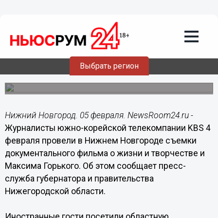
Общество
05.02.2019
17:09
Журналисты из Южной Кореи сняли
фильм о Максиме Горьком
Выбрать регион
Съемки прошли в областной библиотеке им. Ленина и
музее-квартире Горького.
Нижний Новгород. 05 февраля. NewsRoom24.ru -
Журналисты южно-корейской телекомпании KBS 4
февраля провели в Нижнем Новгороде съемки
документального фильма о жизни и творчестве и
Максима Горького. Об этом сообщает пресс-
служба губернатора и правительства
Нижегородской области.
Иностранные гости посетили областную