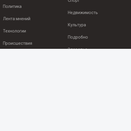
Спорт
Политика
Недвижимость
Лента мнений
Культура
Технологии
Подробно
Происшествия
Здоровье
Экономика
ПОДПИСКА
Подпишись на рассылку NEWSROOM24
и будь
в курсе новостей в своём городе:
Подписаться
© 2012 - 2025 ООО "Ньюсрум" (ИА Newsroom24 (Ньюсрум24).