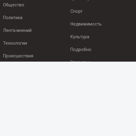
Общество
Спорт
Политика
Недвижимость
Лента мнений
Культура
Технологии
Подробно
Происшествия
Здоровье
Экономика
ПОДПИСКА
Подпишись на рассылку NEWSROOM24
и будь
в курсе новостей в своём городе:
Подписаться