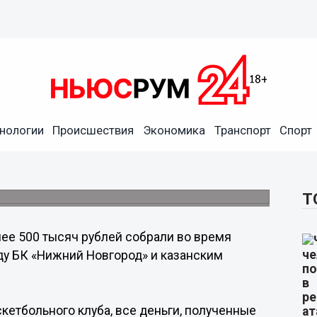
ли во время
нологии
Происшествия
Экономика
Транспорт
Спорт
частием БК «Нижний
Т
ее 500 тысяч рублей собрали во время
ду БК «Нижний Новгород» и казанским
етбольного клуба, все деньги, полученные