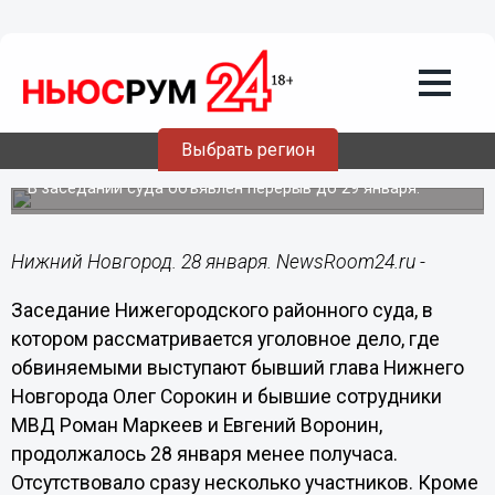
Общество
28.01.2019
12:58
Суд по делу Сорокина отложен из-за
Выбрать регион
отсутствия нескольких участников
В заседании суда объявлен перерыв до 29 января.
Нижний Новгород. 28 января. NewsRoom24.ru -
Заседание Нижегородского районного суда, в
котором рассматривается уголовное дело, где
обвиняемыми выступают бывший глава Нижнего
Новгорода Олег Сорокин и бывшие сотрудники
МВД Роман Маркеев и Евгений Воронин,
продолжалось 28 января менее получаса.
Отсутствовало сразу несколько участников. Кроме