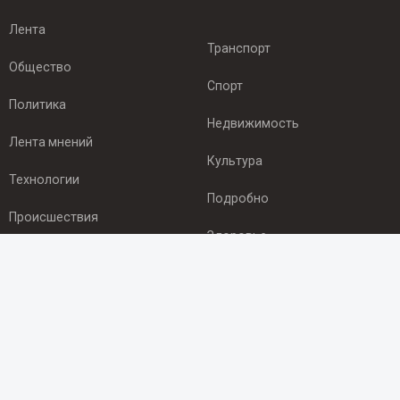
Лента
Транспорт
Общество
Спорт
Политика
Недвижимость
Лента мнений
Культура
Технологии
Подробно
Происшествия
Здоровье
Экономика
ПОДПИСКА
Подпишись на рассылку NEWSROOM24
и будь
в курсе новостей в своём городе: