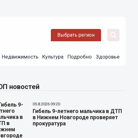
Выбрать регион
Недвижимость
Культура
Подробно
Здоровье
ОП новостей
05.8.2026 09:20
Гибель 9-летнего мальчика в ДТП
в Нижнем Новгороде проверяет
прокуратура