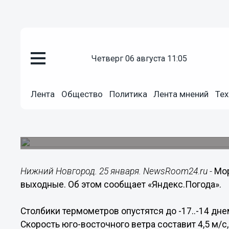
четверг 06 августа 11:05
Общество
Лента
Общество
Политика
Лента мнений
Тех
25.01.2019
07:00
Морозы в Нижнем Новгороде о
Температура воздуха составит -9 уже в воскресе
Нижний Новгород. 25 января. NewsRoom24.ru -
Мор
выходные. Об этом сообщает «Яндекс.Погода».
Столбики термометров опустятся до -17..-14 днем 
Скорость юго-восточного ветра составит 4,5 м/с