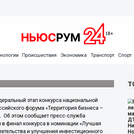
представлена в финале
Успех»
нологии
Происшествия
Экономика
Транспорт
Спорт
палитетов в улучшении инвестиционного
Т
еральный этап конкурса национальной
ссийского форума «Территория бизнеса –
е. Об этом сообщает пресс-служба
л в финал конкурса в номинации «Лучшая
ательства и улучшения инвестиционного