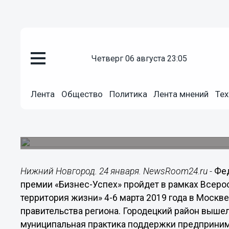
Общество
четверг 06 августа 23:05
24.01.2019
14:57
Нижегородская область будет 
национальной премии «Бизнес-
Лента
Общество
Политика
Лента мнений
Тех
Глеб Никитин отметил значимость роли муници
климата
Нижний Новгород. 24 января. NewsRoom24.ru -
Фед
премии «Бизнес-Успех» пройдет в рамках Всеро
территория жизни» 4-6 марта 2019 года в Москв
правительства региона. Городецкий район выше
муниципальная практика поддержки предприним