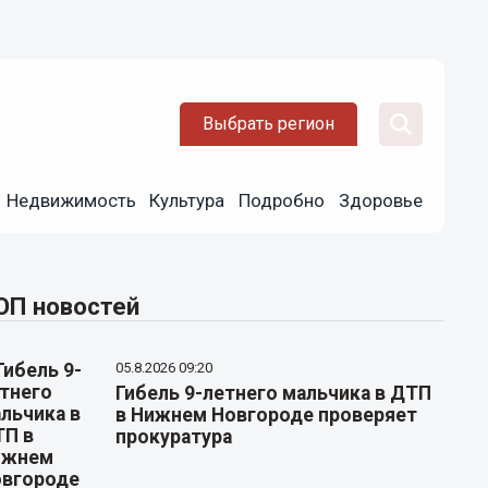
Выбрать регион
Недвижимость
Культура
Подробно
Здоровье
ОП новостей
05.8.2026 09:20
Гибель 9-летнего мальчика в ДТП
в Нижнем Новгороде проверяет
прокуратура