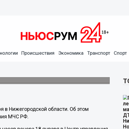
нологии
Происшествия
Экономика
Транспорт
Спорт
 ночь на 19 января
жнего Новгорода и Балахнинском районе
Т
ря в Нижегородской области. Об этом
ния МЧС РФ.