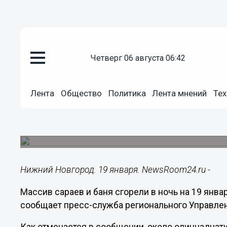
четверг 06 августа 06:42
Общество
19.01.2019
13:29
Лента
Общество
Политика
Лента мнений
Тех
Массив сараев и баня сгорели в
Пожары произошли в Автозаводском районе Ни
области.
Нижний Новгород. 19 января. NewsRoom24.ru -
Массив сараев и баня сгорели в ночь на 19 янва
сообщает пресс-служба регионального Управле