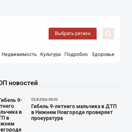
Выбрать регион
Недвижимость
Культура
Подробно
Здоровье
ОП новостей
05.8.2026 09:20
Гибель 9-летнего мальчика в ДТП
в Нижнем Новгороде проверяет
прокуратура