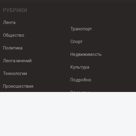
РУБРИКИ
Лента
Транспорт
Общество
Спорт
Политика
Недвижимость
Лента мнений
Культура
Технологии
Подробно
Происшествия
Здоровье
Экономика
ПОДПИСКА
Подпишись на рассылку NEWSROOM24
и будь
в курсе новостей в своём городе: