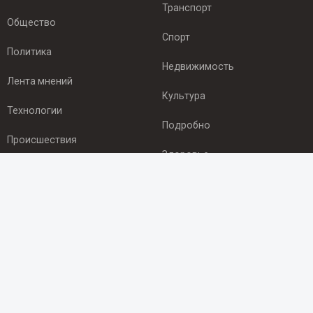
Транспорт
Общество
Спорт
Политика
Недвижимость
Лента мнений
Культура
Технологии
Подробно
Происшествия
Здоровье
Экономика
ПОДПИСКА
Подпишись на рассылку NEWSROOM24
и будь
в курсе новостей в своём городе:
Подписаться