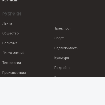
Контакты
РУБРИКИ
Лента
Транспорт
Общество
Спорт
Политика
Недвижимость
Лента мнений
Культура
Технологии
Подробно
Происшествия
Здоровье
Экономика
ПОДПИСКА
Подпишись на рассылку NEWSROOM24
и будь
в курсе новостей в своём городе: