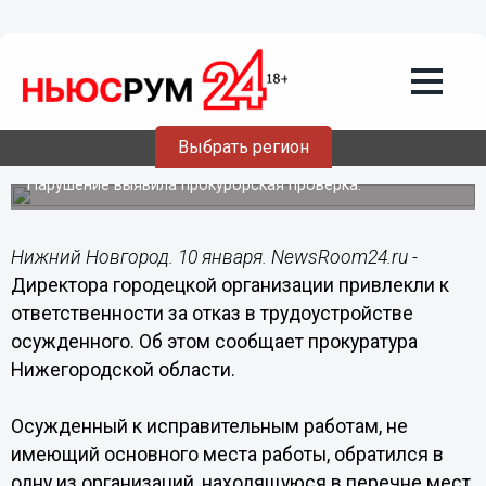
Общество
10.01.2019
12:50
Директора городецкой организации
привлекли к ответственности за отказ
Выбрать регион
в трудоустройстве осужденного
Нарушение выявила прокурорская проверка.
Нижний Новгород. 10 января. NewsRoom24.ru -
Директора городецкой организации привлекли к
ответственности за отказ в трудоустройстве
осужденного. Об этом сообщает прокуратура
Нижегородской области.
Осужденный к исправительным работам, не
имеющий основного места работы, обратился в
одну из организаций, находящуюся в перечне мест