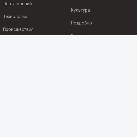
Лента мнений
Культура
Технологии
Подробно
Происшествия
Здоровье
Экономика
ПОДПИСКА
Подпишись на рассылку NEWSROOM24
и будь
в курсе новостей в своём городе:
Подписаться
© 2012 - 2025 ООО "Ньюсрум" (ИА Newsroom24 (Ньюсрум24).
Учредитель — ООО "Ньюсрум"
Свидетельство о регистрации СМИ ИА № ФС 77 - 45920 от 22.07.2011г.
выдано Федеральной службой по надзору в сфере связи,
информационных технологий и массовый коммуникаций.