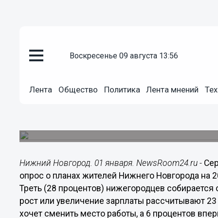
воскресенье 09 августа 13:56
Общество
Лента
Общество
Политика
Лента мнений
Тех
01.01.2019
23:59
Треть нижегородцев планирует
Пятая часть не ждёт никаких изменений в карье
Нижний Новгород. 01 января. NewsRoom24.ru -
Сер
опрос о планах жителей Нижнего Новгорода на 2
Треть (28 процентов) нижегородцев собирается
рост или увеличение зарплаты рассчитывают 23
хочет сменить место работы, а 6 процентов впер