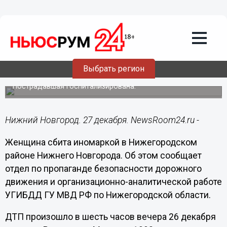
Общество
27.12.2018
12:41
Женщина сбита иномаркой в
Выбрать регион
Нижегородском районе
Пострадавшая госпитализирована.
Нижний Новгород. 27 декабря. NewsRoom24.ru -
Женщина сбита иномаркой в Нижегородском
районе Нижнего Новгорода. Об этом сообщает
отдел по пропаганде безопасности дорожного
движения и организационно-аналитической работе
УГИБДД ГУ МВД РФ по Нижегородской области.
ДТП произошло в шесть часов вечера 26 декабря