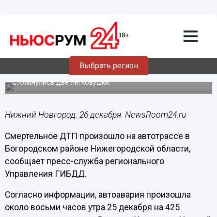
Общество
26.12.2018
13:28
Смертельное ДТП произошло на
Выбрать регион
автотрассе в Богородском районе
Столкнулись две легковушки.
Нижний Новгород. 26 декабря. NewsRoom24.ru -
Смертельное ДТП произошло на автотрассе в
Богородском районе Нижегородской области,
сообщает пресс-служба регионального
Управления ГИБДД.
Согласно информации, автоавария произошла
около восьми часов утра 25 декабря на 425