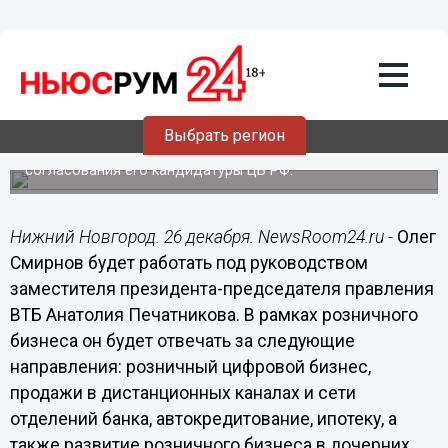
Общество
26.12.2018
11:54
Олег Смирнов назначен членом
правления ВТБ
Выбрать регион
Наблюдательный совет ВТБ принял решение избрать
Олега Смирнова членом правления банка с даты
согласования его кандидатуры ЦБ РФ.
Нижний Новгород. 26 декабря. NewsRoom24.ru -
Олег
Смирнов будет работать под руководством
заместителя президента-председателя правления
ВТБ Анатолия Печатникова. В рамках розничного
бизнеса он будет отвечать за следующие
направления: розничный цифровой бизнес,
продажи в дистанционных каналах и сети
отделений банка, автокредитование, ипотеку, а
также развитие розничного бизнеса в дочерних