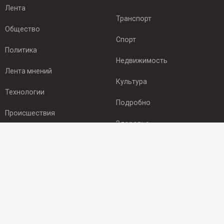
Лента
Транспорт
Общество
Спорт
Политика
Недвижимость
Лента мнений
Культура
Технологии
Подробно
Происшествия
Здоровье
Экономика
ПОДПИСКА
Подпишись на рассылку NEWSROOM24
и будь
в курсе новостей в своём городе:
Подписаться