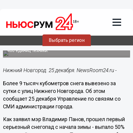
Общество
25.12.2018
15:08
Более 9 тысяч кубометров снега
вывезено за сутки с улиц Нижнего
Новгорода
Выбрать регион
В уборке снега с городских дорог задействованы более
400 единиц техники.
Нижний Новгород. 25 декабря. NewsRoom24.ru -
Более 9 тысяч кубометров снега вывезено за
сутки с улиц Нижнего Новгорода. Об этом
сообщает 25 декабря Управление по связям со
СМИ администрации города.
Как заявил мэр Владимир Панов, прошел первый
серьезный снегопад с начала зимы - выпало 50%