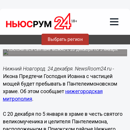
Общество
24.12.2018
16:14
Икона Предтечи Господня Иоанна с
частицей мощей будет пребывать в
Выбрать регион
Пантелеимоновском храме
Поклониться святыне можно с 20 декабря по 5 января.
Нижний Новгород. 24 декабря. NewsRoom24.ru -
Икона Предтечи Господня Иоанна с частицей
мощей будет пребывать в Пантелеимоновском
храме. Об этом сообщает
нижегородская
митрополия
.
С 20 декабря по 5 января в храме в честь святого
великомученика и целителя Пантелеимона,
расположенном в Приокском районе Нижнего