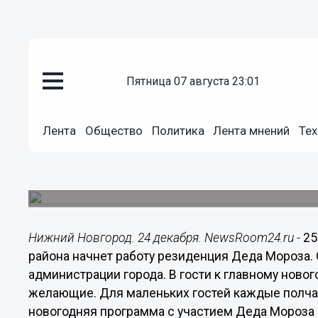
пятница 07 августа 23:01
Общество
Лента
Общество
Политика
Лента мнений
Тех
24.12.2018
14:24
Резиденция Деда Мороза откро
Маленьких гостей ждет праздничная новогодня
Нижний Новгород. 24 декабря. NewsRoom24.ru -
25
района начнет работу резиденция Деда Мороза.
администрации города. В гости к главному ново
желающие. Для маленьких гостей каждые полча
новогодняя программа с участием Деда Мороза 